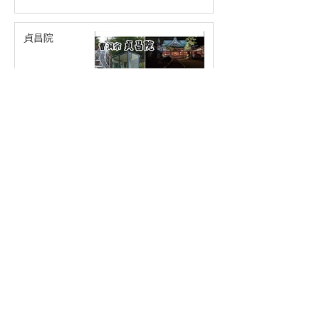
貞昌院
株式会社ふじばす
ゆたか薬局 上永
谷店