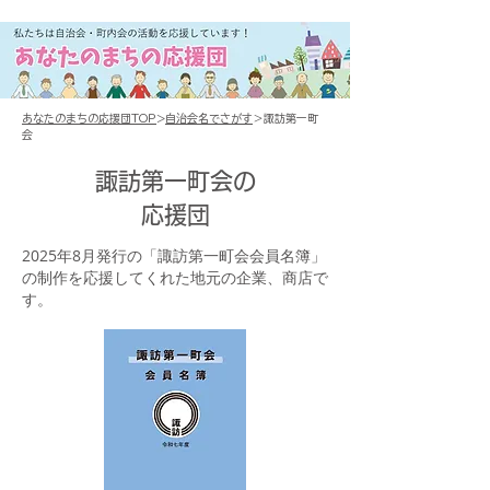
あなたのまちの応援団TOP
>
自治会名でさがす
＞諏訪第一町
会
諏訪第一町会の
応援団
2025年8月発行の「諏訪第一町会会員名簿」
の制作を応援してくれた地元の企業、商店で
す。