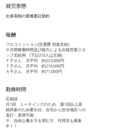
就労形態
出来高制の業務委託契約
報酬
フルコミッション(交通費 別途支給)
※月間稼働時間及び能力による在籍営業スタ
ッフ支給例 (下記の3人は主婦)
Ｆ子さん 月平均 約223,000円
Ｔ子さん 月平均 約216,000円
Ａ子さん 月平均 約71,000円
勤務時間
応相談
月1回 ミーテイングのため、週1回以上原
稿持参のため要出社。自宅から担当地区への
直行・直帰可能
※ 自由な働き方を望む方、代理店も募集
中！！