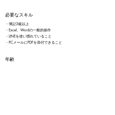
必要なスキル
​・簿記3級以上
・Excel、Wordの一般的操作
・LINEを使い慣れていること
​・PCメールにPDFを添付できること
年齢
不問
時間給
1,100円～
勤務時間