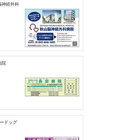
脳神経外科
病院
キードッグ