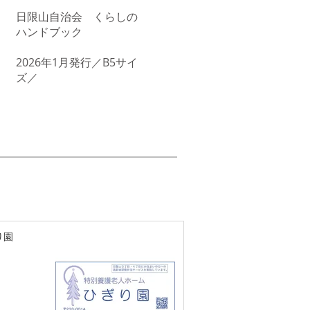
日限山自治会 くらしの
ハンドブック
​2026年1月発行／B5サイ
ズ／
り園