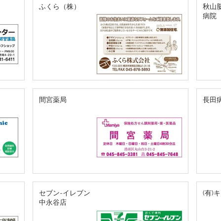
ふくら（株）
秋山
病院
間宮薬局
長田
セブン-イレブン
(有)
中永谷店