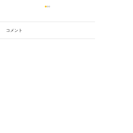
コメント
きくち内科
この投稿へのコメントは利用でき
介護老人保健施
なくなりました。詳細はサイト所
シルバープラザ
有者にお問い合わせください。
あなたのまちの応援団
TOP
エリアでさがす