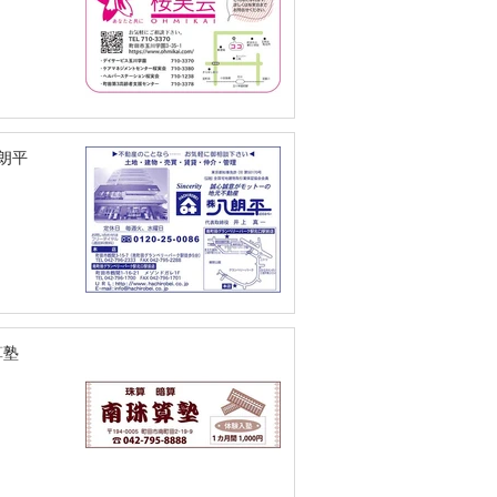
八朗平
算塾