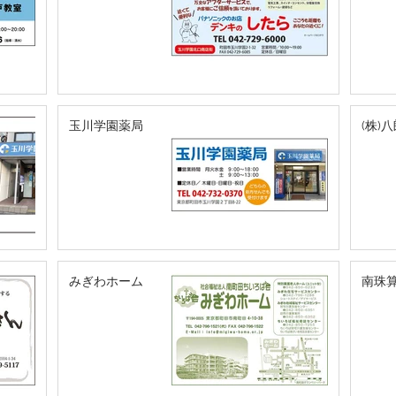
玉川学園薬局
(株)
みぎわホーム
南珠