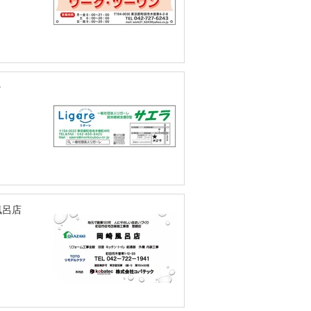
ラ
風呂店