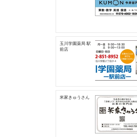
玉川学園薬局 駅
前店
米家きゅうさん