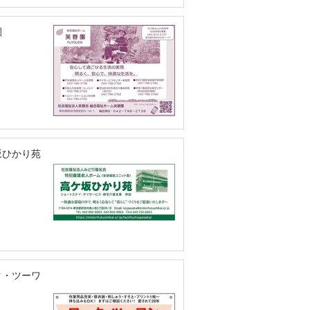
園
坂ひかり苑
ク・ツーワ