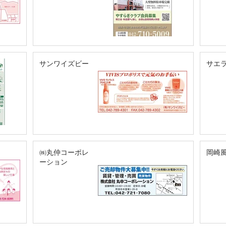
サンワイズビー
サエ
㈱丸仲コーポレ
岡崎
ーション