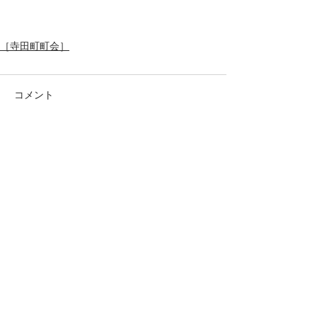
［寺田町町会］
コメント
この投稿へのコメントは利用でき
なくなりました。詳細はサイト所
有者にお問い合わせください。
あなたのまちの応援団
TOP