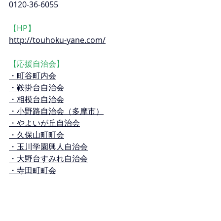
0120-36-6055
【HP】
http://touhoku-yane.com/
【応援自治会】
・町谷町内会
・鞍掛台自治会
・相模台自治会
・小野路自治会（多摩市）
・やよいが丘自治会
・久保山町町会
・玉川学園興人自治会
・大野台すみれ自治会
・寺田町町会