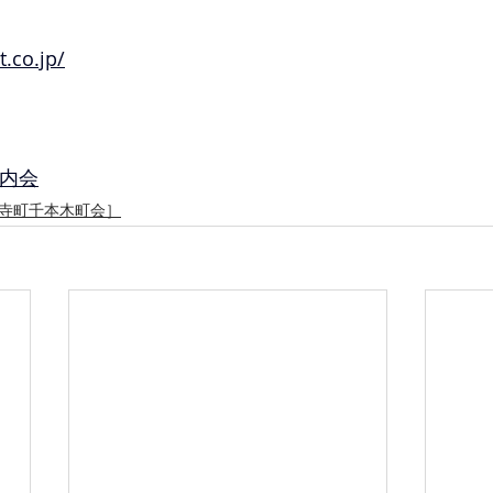
t.co.jp/
内会
寺町千本木町会］