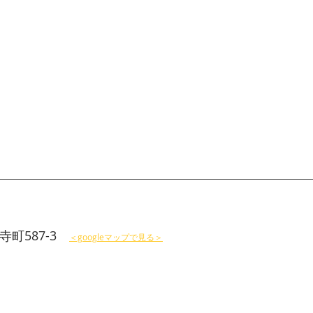
町587-3　
＜googleマップで見る＞