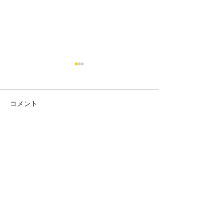
コメント
大久保電気
㈲エーケン電設
この投稿へのコメントは利用でき
なくなりました。詳細はサイト所
有者にお問い合わせください。