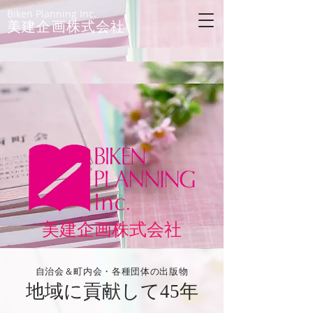
Biken Planning Inc.
美建企画株式会社
美建企画株式会社
自治会＆町内会・各種団体の出版物
​地域に貢献して45年